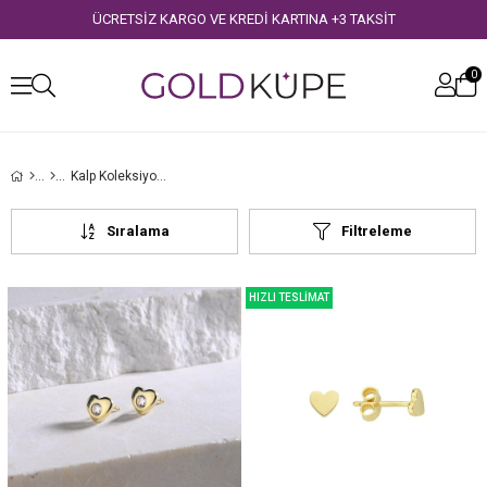
ÜCRETSİZ KARGO VE KREDİ KARTINA +3 TAKSİT
0
Kalp Koleksiyonu
Sıralama
Filtreleme
HIZLI TESLİMAT