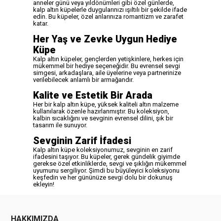
anneler günü veya yıldönümleri gibi özel günlerde,
kalp altın küpelerle duygularınızı ışıltılı bir şekilde ifade
edin. Bu küpeler, özel anlarınıza romantizm ve zarafet
katar.
Her Yaş ve Zevke Uygun Hediye
Küpe
Kalp altın küpeler, gençlerden yetişkinlere, herkes için
mükemmel bir hediye seçeneğidir. Bu evrensel sevgi
simgesi, arkadaşlara, aile üyelerine veya partnerinize
verilebilecek anlamlı bir armağandır.
Kalite ve Estetik Bir Arada
Her bir kalp altın küpe, yüksek kaliteli altın malzeme
kullanılarak özenle hazırlanmıştır. Bu koleksiyon,
kalbin sıcaklığını ve sevginin evrensel dilini, şık bir
tasarım ile sunuyor.
Sevginin Zarif İfadesi
Kalp altın küpe koleksiyonumuz, sevginin en zarif
ifadesini taşıyor. Bu küpeler, gerek gündelik giyimde
gerekse özel etkinliklerde, sevgi ve şıklığın mükemmel
uyumunu sergiliyor. Şimdi bu büyüleyici koleksiyonu
keşfedin ve her gününüze sevgi dolu bir dokunuş
ekleyin!
HAKKIMIZDA