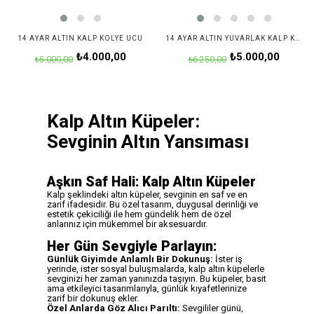
14 AYAR ALTIN KALP KOLYE UCU
14 AYAR ALTIN YUVARLAK KALP KOLYE UCU
₺4.000,00
₺5.000,00
₺5.000,00
₺6.250,00
Kalp Altın Küpeler:
Sevginin Altın Yansıması
Aşkın Saf Hali: Kalp Altın Küpeler
Kalp şeklindeki altın küpeler, sevginin en saf ve en
zarif ifadesidir. Bu özel tasarım, duygusal derinliği ve
estetik çekiciliği ile hem gündelik hem de özel
anlarınız için mükemmel bir aksesuardır.
Her Gün Sevgiyle Parlayın:
Günlük Giyimde Anlamlı Bir Dokunuş:
İster iş
yerinde, ister sosyal buluşmalarda, kalp altın küpelerle
sevginizi her zaman yanınızda taşıyın. Bu küpeler, basit
ama etkileyici tasarımlarıyla, günlük kıyafetlerinize
zarif bir dokunuş ekler.
Özel Anlarda Göz Alıcı Parıltı:
Sevgililer günü,