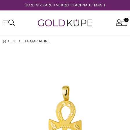
ÜCRETSİZ KARGO VE KREDİ KARTINA +3 TAKSİT
0
14 AYAR ALTIN ANTIK MISIR ANKH KOLYE UCU
›