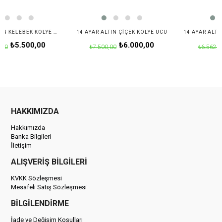
14 AYAR ALTIN KELEBEK KOLYE UCU
14 AYAR ALTIN ÇIÇEK KOLYE UCU
500,00
₺6.000,00
₺5.2
₺7.500,00
₺6.562,50
HAKKIMIZDA
Hakkımızda
Banka Bilgileri
İletişim
ALIŞVERİŞ BİLGİLERİ
KVKK Sözleşmesi
Mesafeli Satış Sözleşmesi
BİLGİLENDİRME
İade ve Değişim Koşulları