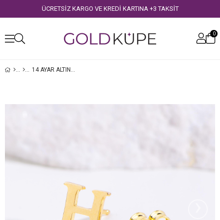
ÜCRETSİZ KARGO VE KREDİ KARTINA +3 TAKSİT
0
14 AYAR ALTIN H HARF KÜPE
›