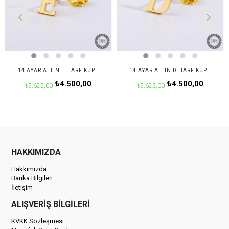
AYAR ALTIN E HARF KÜPE
14 AYAR ALTIN D HARF KÜPE
14 A
₺4.500,00
₺4.500,00
5.625,00
₺5.625,00
₺5
HAKKIMIZDA
Hakkımızda
Banka Bilgileri
İletişim
ALIŞVERİŞ BİLGİLERİ
KVKK Sözleşmesi