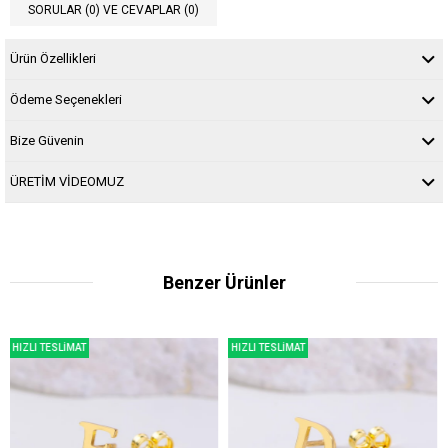
SORULAR (0) VE CEVAPLAR (0)
Ürün Özellikleri
Ödeme Seçenekleri
Bize Güvenin
ÜRETİM VİDEOMUZ
Benzer Ürünler
SLİMAT
HIZLI TESLİMAT
HIZLI TESL