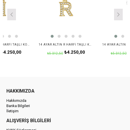
14 AYAR ALTIN I HARFI TAŞLI KOLYE UCU
14 AYAR ALTIN R HARFI TAŞLI KOLYE UCU
0,00
₺4.250,00
₺4.250
₺5.312,50
₺5.312,50
HAKKIMIZDA
Hakkımızda
Banka Bilgileri
İletişim
ALIŞVERİŞ BİLGİLERİ