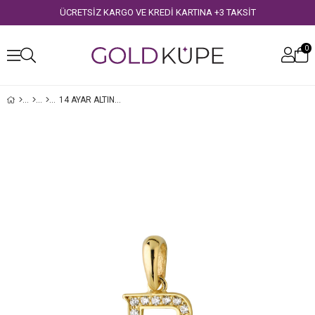
ÜCRETSİZ KARGO VE KREDİ KARTINA +3 TAKSİT
0
14 AYAR ALTIN P HARFI TAŞLI KOLYE UCU
›