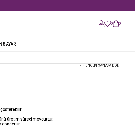
0
0
N
8 AYAR
< < ÖNCEKI SAYFAYA DÖN
 gösterebilir.
günü üretim süreci mevcuttur.
 gönderilir.