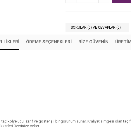
SORULAR (0) VE CEVAPLAR (0)
LLIKLERI
ÖDEME SEÇENEKLERI
BIZE GÜVENIN
ÜRETİ
n taç kolye ucu, zarif ve gösterişli bir görünüm sunar. Kraliyet simgesi olan taç
dikkatleri üzerinize çeker.