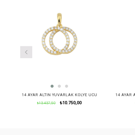
N TAŞLI FATMA ANA ELI KÜPE
14 AYAR ALTIN YUVARLAK KOLYE UCU
14 AYAR 
₺10.750,00
₺13.437,50