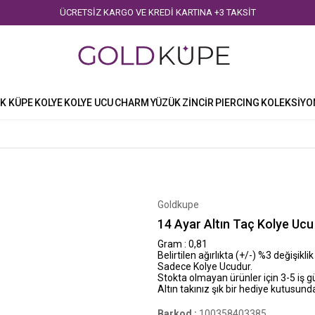
ÜCRETSİZ KARGO VE KREDİ KARTINA +3 TAKSİT
K KÜPE
KOLYE
KOLYE UCU
CHARM
YÜZÜK
ZİNCİR
PIERCING
KOLEKSİYO
Goldkupe
14 Ayar Altın Taç Kolye Ucu
Gram : 0,81
Belirtilen ağırlıkta (+/-) %3 değişiklik
Sadece Kolye Ucudur.
Stokta olmayan ürünler için 3-5 iş 
Altın takınız şık bir hediye kutusunda
Barkod
:
100358403385