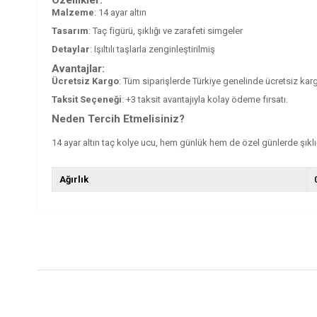
Malzeme
: 14 ayar altın
Tasarım
: Taç figürü, şıklığı ve zarafeti simgeler
Detaylar
: Işıltılı taşlarla zenginleştirilmiş
Avantajlar:
Ücretsiz Kargo
: Tüm siparişlerde Türkiye genelinde ücretsiz kar
Taksit Seçeneği
: +3 taksit avantajıyla kolay ödeme fırsatı.
Neden Tercih Etmelisiniz?
14 ayar altın taç kolye ucu, hem günlük hem de özel günlerde şıklığ
Ağırlık