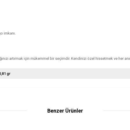
go imkanı.
ınızı artırmak için mükemmel bir seçimdir. Kendinizi özel hissetmek ve her anınız
0,81 gr
Benzer Ürünler