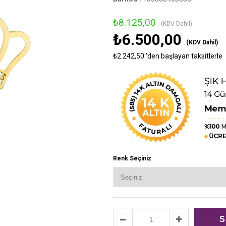
›
₺8.125,00
(KDV Dahil)
₺6.500,00
(KDV Dahil)
₺2.242,50
'den başlayan taksitlerle
Renk Seçiniz