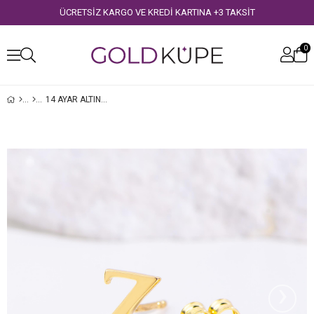
ÜCRETSİZ KARGO VE KREDİ KARTINA +3 TAKSİT
0
14 AYAR ALTIN Z HARF KÜPE
›