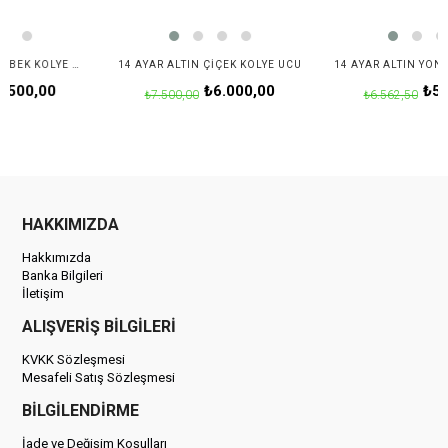
14 AYAR ALTIN KELEBEK KOLYE UCU
14 AYAR ALTIN ÇIÇEK KOLYE UCU
,00
₺6.000,00
₺5.250,
₺7.500,00
₺6.562,50
HAKKIMIZDA
Hakkımızda
Banka Bilgileri
İletişim
ALIŞVERİŞ BİLGİLERİ
KVKK Sözleşmesi
Mesafeli Satış Sözleşmesi
BİLGİLENDİRME
İade ve Değişim Koşulları