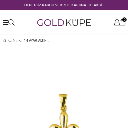
ÜCRETSİZ KARGO VE KREDİ KARTINA +3 TAKSİT
0
14 AYAR ALTIN ZAMBAK KOLYE UCU
›