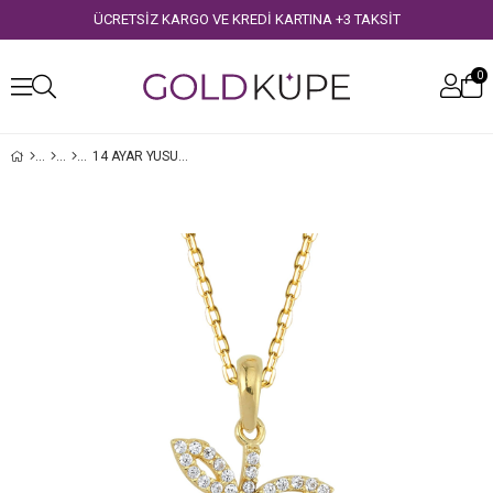
ÜCRETSİZ KARGO VE KREDİ KARTINA +3 TAKSİT
0
14 AYAR YUSUFÇUK ALTIN KOLYE
›